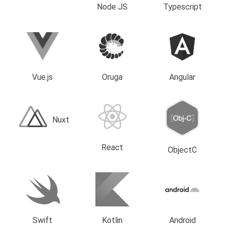
Node JS
Typescript
Vue.js
Oruga
Angular
Nuxt
React
ObjectC
Swift
Kotlin
Android