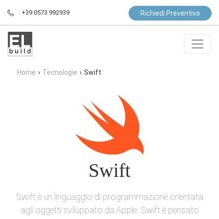
+39 0573 992939
Richiedi Preventivo
Home
›
Tecnologie
›
Swift
Swift
Swift è un linguaggio di programmazione orientata
agli oggetti sviluppato da Apple. Swift è pensato