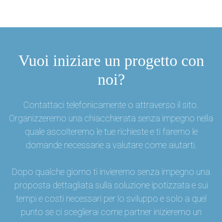
Vuoi iniziare un progetto con
noi?
Contattaci telefonicamente o attraverso il sito.
Organizzeremo una chiacchierata senza impegno nella
quale ascolteremo le tue richieste e ti faremo le
domande necessarie a valutare come aiutarti.
Dopo qualche giorno ti invieremo senza impegno una
proposta dettagliata sulla soluzione ipotizzata e sui
tempi e costi necessari per lo sviluppo e solo a quel
punto se ci sceglierai come partner inizieremo un