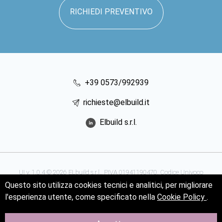
RICHIEDI PREVENTIVO
+39 0573/992939
richieste@elbuild.it
Elbuild s.r.l.
UI v. 1.0.4 © 2026 ELbuild s.r.l.. PIVA 01941190470. Codice Univoco
Questo sito utilizza cookies tecnici e analitici, per migliorare
SUBM70N. P.zza Monteoliveto 6A 51100 Pistoia Tel.
+39 0573/992939
l'esperienza utente, come specificato nella
Cookie Policy
.
Privacy
-
Cookie Policy