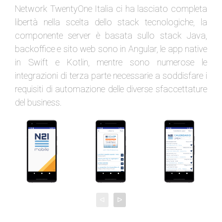
Network TwentyOne Italia ci ha lasciato completa
libertà nella scelta dello stack tecnologiche, la
componente server è basata sullo stack Java,
backoffice e sito web sono in Angular, le app native
in Swift e Kotlin, mentre sono numerose le
integrazioni di terza parte necessarie a soddisfare i
requisiti di automazione delle diverse sfaccettature
del business.
ᐊ
ᐅ