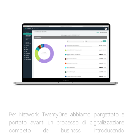
Per Network TwentyOne abbiamo porgettato e
portato avanti un processo di digitalizzazione
completo del business, introducendo