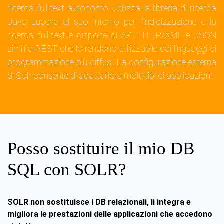
ricerca full-text autonomo. Utilizza la libreria di ricerca
Java Lucene al suo interno per l'indicizzazione e la
ricerca full-text e dispone di API HTTP/XML e JSON
simili a REST che lo rendono utilizzabile dai linguaggi di
programmazione più diffusi. La configurazione esterna
di Solr consente di adattarlo a molti tipi di applicazioni.
Posso sostituire il mio DB
SQL con SOLR?
SOLR non sostituisce i DB relazionali, li integra e
migliora le prestazioni delle applicazioni che accedono