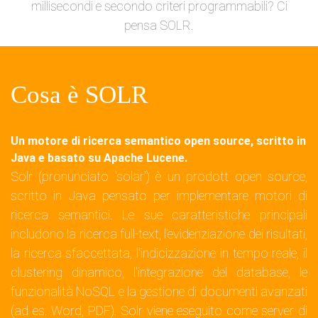
millisecondi e secondo criteri programmabili? Ci
pensa SOLR.
Cosa è SOLR
Un motore di ricerca semantico open source, scritto in
Java e basato su Apache Lucene.
Solr (pronunciato 'solar') è un prodott open source,
scritto in Java pensato per implementare motori di
ricerca semantici. Le sue caratteristiche principali
includono la ricerca full-text, l'evidenziazione dei risultati,
la ricerca sfaccettata, l'indicizzazione in tempo reale, il
clustering dinamico, l'integrazione del database, le
funzionalità NoSQL e la gestione di documenti avanzati
(ad es. Word, PDF). Solr viene eseguito come server di