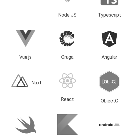
Node JS
Typescript
Vue.js
Oruga
Angular
Nuxt
React
ObjectC