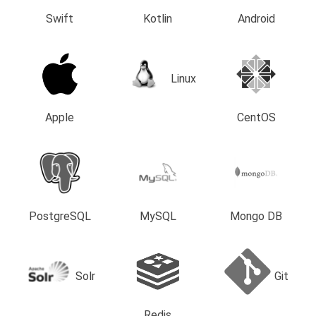
Swift
Kotlin
Android
Linux
Apple
CentOS
PostgreSQL
MySQL
Mongo DB
Solr
Git
Redis