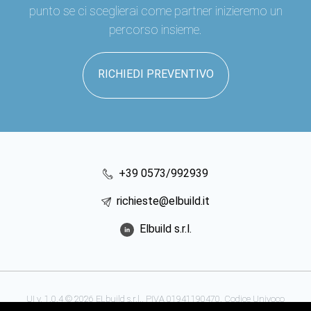
punto se ci sceglierai come partner inizieremo un
percorso insieme.
RICHIEDI PREVENTIVO
+39 0573/992939
richieste@elbuild.it
Elbuild s.r.l.
UI v. 1.0.4 © 2026 ELbuild s.r.l.. PIVA 01941190470. Codice Univoco