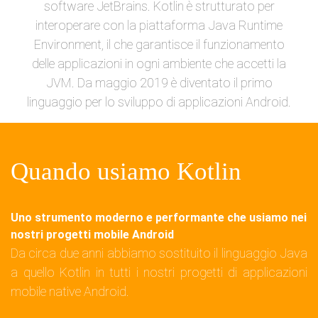
software JetBrains. Kotlin è strutturato per
interoperare con la piattaforma Java Runtime
Environment, il che garantisce il funzionamento
delle applicazioni in ogni ambiente che accetti la
JVM. Da maggio 2019 è diventato il primo
linguaggio per lo sviluppo di applicazioni Android.
Quando usiamo Kotlin
Uno strumento moderno e performante che usiamo nei
nostri progetti mobile Android
Da circa due anni abbiamo sostituito il linguaggio Java
a quello Kotlin in tutti i nostri progetti di applicazioni
mobile native Android.