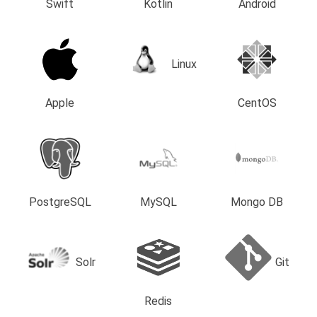
Swift
Kotlin
Android
Linux
Apple
CentOS
PostgreSQL
MySQL
Mongo DB
Solr
Git
Redis