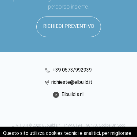
percorso insieme.
RICHIEDI PREVENTIVO
+39 0573/992939
richieste@elbuild.it
Elbuild s.r.l.
UI v. 1.0.4 © 2026 ELbuild s.r.l.. PIVA 01941190470. Codice Univoco
Questo sito utilizza cookies tecnici e analitici, per migliorare