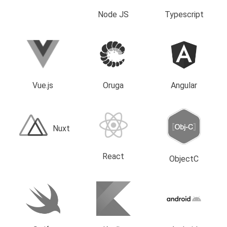
Node JS
Typescript
Vue.js
Oruga
Angular
Nuxt
React
ObjectC