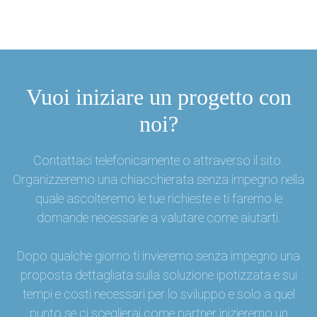
Vuoi iniziare un progetto con
noi?
Contattaci telefonicamente o attraverso il sito.
Organizzeremo una chiacchierata senza impegno nella
quale ascolteremo le tue richieste e ti faremo le
domande necessarie a valutare come aiutarti.
Dopo qualche giorno ti invieremo senza impegno una
proposta dettagliata sulla soluzione ipotizzata e sui
tempi e costi necessari per lo sviluppo e solo a quel
punto se ci sceglierai come partner inizieremo un