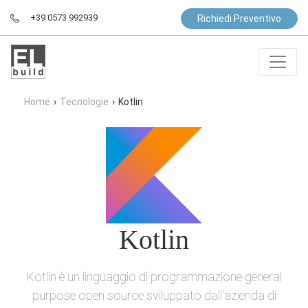
+39 0573 992939
Richiedi Preventivo
Home
›
Tecnologie
›
Kotlin
Kotlin
Kotlin è un linguaggio di programmazione general
purpose open source sviluppato dall'azienda di