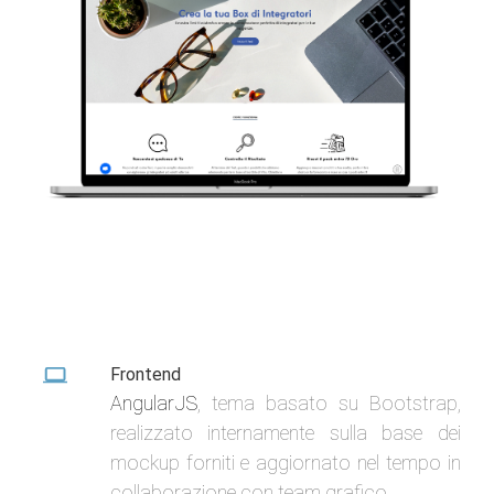
Frontend
AngularJS
, tema basato su Bootstrap,
realizzato internamente sulla base dei
mockup forniti e aggiornato nel tempo in
collaborazione con team grafico.