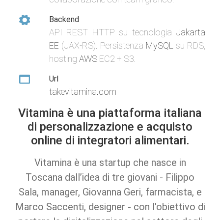
Backend
API REST HTTP su tecnologia
Jakarta
EE
(JAX-RS). Persistenza
MySQL
su RDS,
hosting
AWS
EC2 + S3.
Url
takevitamina.com
Vitamina è una piattaforma italiana
di personalizzazione e acquisto
online di integratori alimentari.
Vitamina è una startup che nasce in
Toscana dall’idea di tre giovani - Filippo
Sala, manager, Giovanna Geri, farmacista, e
Marco Saccenti, designer - con l'obiettivo di