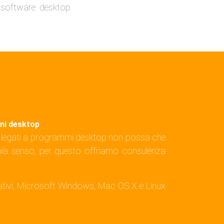
l software desktop
oni desktop
te legati a programmi desktop non possa che
bbia senso, per questo offriamo consulenza
erativi, Microsoft Windows, Mac OS X e Linux