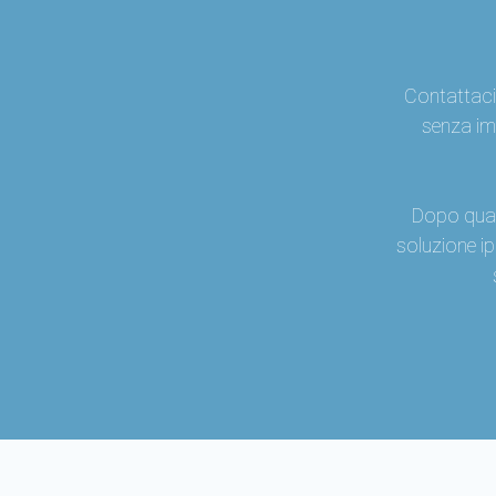
Contattaci
senza im
Dopo qual
soluzione ip