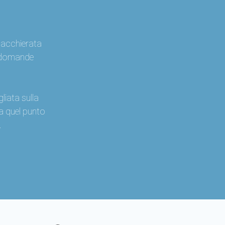
iacchierata
e domande
iata sulla
 a quel punto
.