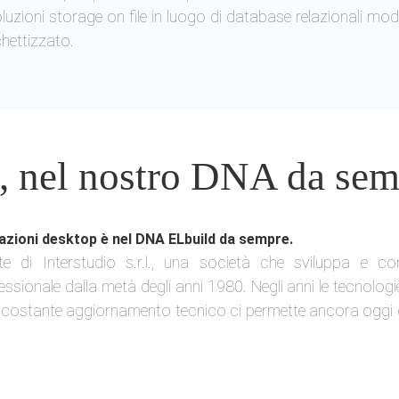
luzioni storage on file in luogo di database relazionali mode
hettizzato.
p, nel nostro DNA da se
cazioni desktop è nel DNA ELbuild da sempre.
e di Interstudio s.r.l., una società che sviluppa e c
ionale dalla metà degli anni 1980. Negli anni le tecnologie, 
ostante aggiornamento tecnico ci permette ancora oggi di