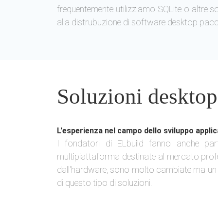
frequentemente utilizziamo SQLite o altre so
alla distrubuzione di software desktop pacc
Soluzioni deskto
L'esperienza nel campo dello sviluppo appli
I fondatori di ELbuild fanno anche part
multipiattaforma destinate al mercato profess
dall'hardware, sono molto cambiate ma un c
di questo tipo di soluzioni.