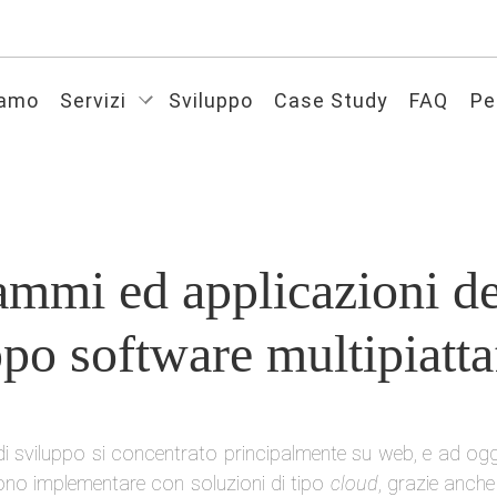
iamo
Servizi
Sviluppo
Case Study
FAQ
Pe
ammi ed applicazioni de
po software multipiatt
 di sviluppo si concentrato principalmente su web, e ad og
sono implementare con soluzioni di tipo
cloud
, grazie anche 