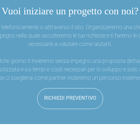
Vuoi iniziare un progetto con noi?
 telefonicamente o attraverso il sito. Organizzeremo una ch
pegno nella quale ascolteremo le tue richieste e ti faremo l
necessarie a valutare come aiutarti.
che giorno ti invieremo senza impegno una proposta dettagl
otizzata e sui tempi e costi necessari per lo sviluppo e solo
se ci sceglierai come partner inizieremo un percorso insieme
RICHIEDI PREVENTIVO