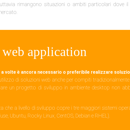
uttavia rimangono situazioni o ambiti particolari dove i
mercato.
 web application
e, a volte è ancora necessario o preferibile realizzare soluzi
’utilizzo di soluzioni web anche per compiti tradizionalmen
ziare un progetto di sviluppo in ambiente desktop non a
za che a livello di sviluppo copre i tre maggiori sistemi op
diffuse, Ubuntu, Rocky Linux, CentOS, Debian e RHEL).