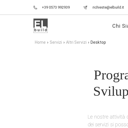
+39 0573 992939
richieste@elbuild.it
Chi S
Home
›
Servizi
›
Altri Servizi
›
Desktop
Progr
Svilup
Le nostre attività
dei servizi si pos