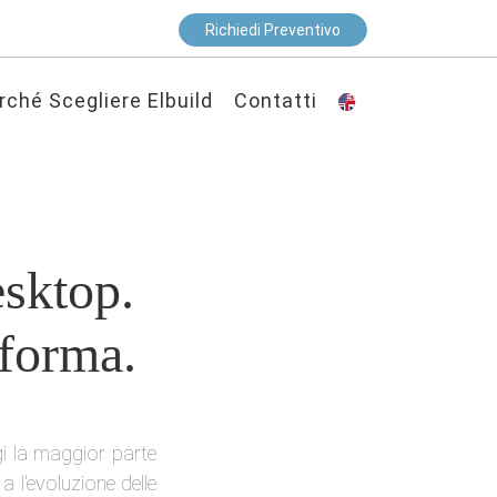
Richiedi Preventivo
rché Scegliere Elbuild
Contatti
sktop.
aforma.
gi la maggior parte
a l'evoluzione delle