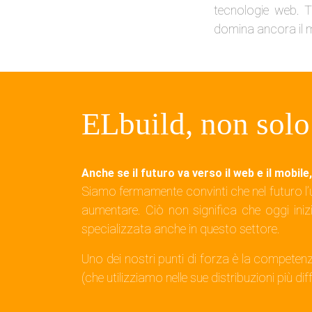
tecnologie web. T
domina ancora il 
ELbuild, non solo
Anche se il futuro va verso il web e il mobil
Siamo fermamente convinti che nel futuro l
aumentare. Ciò non significa che oggi ini
specializzata anche in questo settore.
Uno dei nostri punti di forza è la competen
(che utilizziamo nelle sue distribuzioni più 