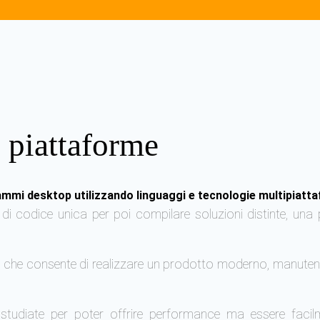
e piattaforme
ammi desktop utilizzando linguaggi e tecnologie multipiatt
i codice unica per poi compilare soluzioni distinte, una 
, che consente di realizzare un prodotto moderno, manutenib
studiate per poter offrire performance ma essere facilme